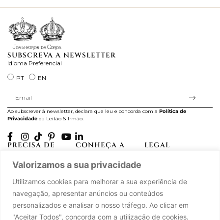
SUBSCREVA A NEWSLETTER
Idioma Preferencial
PT
EN
Ao subscrever à newsletter, declara que leu e concorda com a
Política de
Privacidade
da Leitão & Irmão.
PRECISA DE
CONHEÇA A
LEGAL
AJUDA?
CASA LEITÃO
Projectos Apoiados pela
Valorizamos a sua privacidade
A minha conta
História
UE
Cuidado com as Peças
Atelier
Política de Privacidade
Utilizamos cookies para melhorar a sua experiência de
Trocas & Devoluções
Oficinas
Termos e Condições
navegação, apresentar anúncios ou conteúdos
Perguntas Frequentes
Journal
Livro de Reclamações
personalizados e analisar o nosso tráfego. Ao clicar em
Contacte-nos
Press
"Aceitar Todos", concorda com a utilização de cookies.