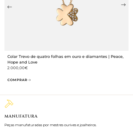
Colar Trevo de quatro folhas em ouro e diamantes | Peace,
Hope and Love
2.000,00
€
COMPRAR
MANUFATURA
M
Peças manufaturadas por mestres ourives e joalheiros.
Jo
ra