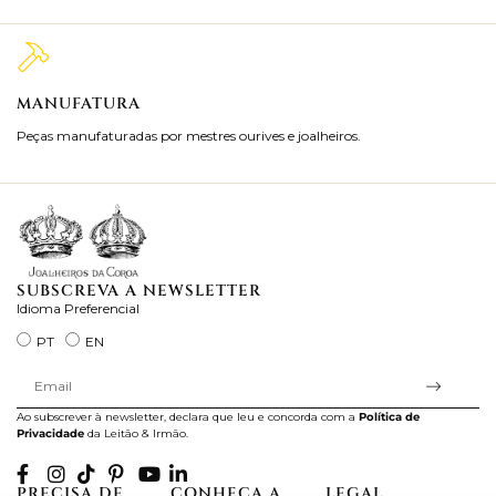
MANUFATURA
M
Peças manufaturadas por mestres ourives e joalheiros.
Jo
ra
SUBSCREVA A NEWSLETTER
Idioma Preferencial
PT
EN
Ao subscrever à newsletter, declara que leu e concorda com a
Política de
Privacidade
da Leitão & Irmão.
PRECISA DE
CONHEÇA A
LEGAL