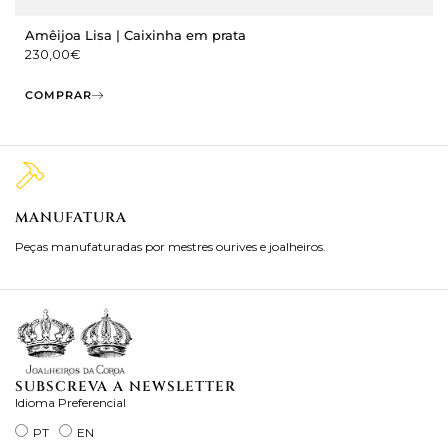
Amêijoa Lisa | Caixinha em prata
230,00
€
COMPRAR
MANUFATURA
M
Peças manufaturadas por mestres ourives e joalheiros.
Jo
ra
SUBSCREVA A NEWSLETTER
Idioma Preferencial
PT
EN