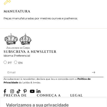
MANUFATURA
M
Peças manufaturadas por mestres ourives e joalheiros.
Jo
ra
SUBSCREVA A NEWSLETTER
Idioma Preferencial
PT
EN
Ao subscrever à newsletter, declara que leu e concorda com a
Política de
Privacidade
da Leitão & Irmão.
PRECISA DE
CONHEÇA A
LEGAL
AJUDA?
CASA LEITÃO
Projectos Apoiados pela
Valorizamos a sua privacidade
A minha conta
História
UE