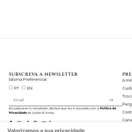
SUBSCREVA A NEWSLETTER
PRE
Idioma Preferencial
A mi
Cuid
PT
EN
Troc
Perg
Ao subscrever à newsletter, declara que leu e concorda com a
Política de
Cont
Privacidade
da Leitão & Irmão.
Carre
Valorizamos a sua privacidade