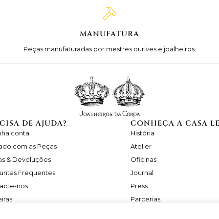
MANUFATURA
Peças manufaturadas por mestres ourives e joalheiros.
CISA DE AJUDA?
CONHEÇA A CASA L
nha conta
História
ado com as Peças
Atelier
as & Devoluções
Oficinas
untas Frequentes
Journal
acte-nos
Press
iras
Parcerias