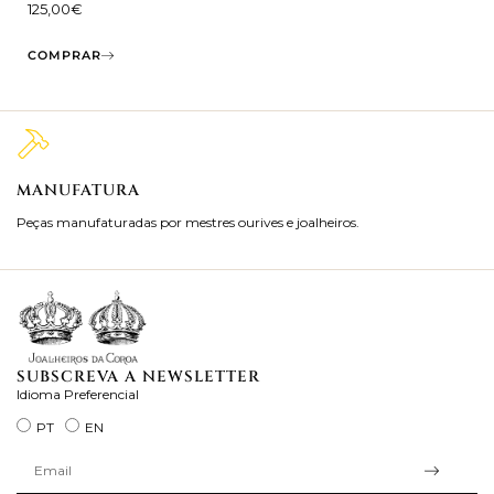
125,00
€
COMPRAR
MANUFATURA
M
Peças manufaturadas por mestres ourives e joalheiros.
Jo
ra
SUBSCREVA A NEWSLETTER
Idioma Preferencial
PT
EN