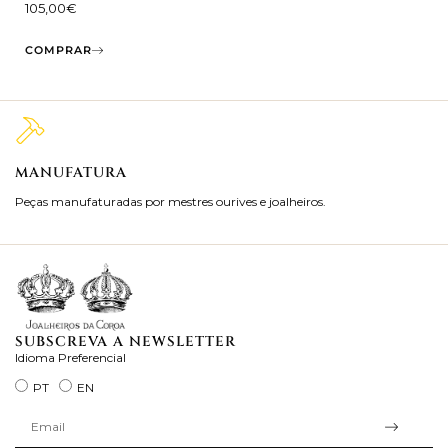
105,00
€
COMPRAR
MANUFATURA
M
Peças manufaturadas por mestres ourives e joalheiros.
Jo
ra
SUBSCREVA A NEWSLETTER
Idioma Preferencial
PT
EN