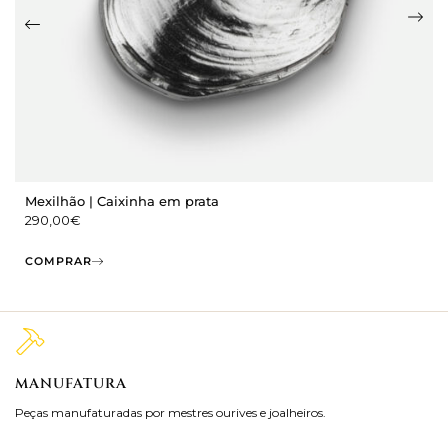
Mexilhão | Caixinha em prata
290,00
€
COMPRAR
MANUFATURA
M
Peças manufaturadas por mestres ourives e joalheiros.
Jo
ra