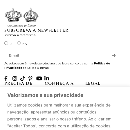
SUBSCREVA A NEWSLETTER
Idioma Preferencial
PT
EN
Ao subscrever à newsletter, declara que leu e concorda com a
Política de
Privacidade
da Leitão & Irmão.
PRECISA DE
CONHEÇA A
LEGAL
AJUDA?
CASA LEITÃO
Projectos Apoiados pela
Valorizamos a sua privacidade
A minha conta
História
UE
Cuidado com as Peças
Atelier
Política de Privacidade
Utilizamos cookies para melhorar a sua experiência de
Trocas & Devoluções
Oficinas
Termos e Condições
navegação, apresentar anúncios ou conteúdos
Perguntas Frequentes
Journal
Livro de Reclamações
personalizados e analisar o nosso tráfego. Ao clicar em
Contacte-nos
Press
"Aceitar Todos", concorda com a utilização de cookies.