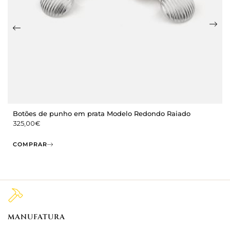
Botões de punho em prata Modelo Redondo Raiado
325,00
€
COMPRAR
MANUFATURA
M