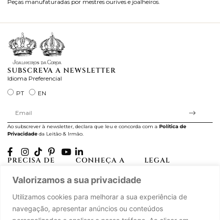
Peças manufaturadas por mestres ourives e joalheiros.
Jo
ra
SUBSCREVA A NEWSLETTER
Idioma Preferencial
PT
EN
Ao subscrever à newsletter, declara que leu e concorda com a
Política de
Privacidade
da Leitão & Irmão.
PRECISA DE
CONHEÇA A
LEGAL
AJUDA?
CASA LEITÃO
Projectos Apoiados pela
Valorizamos a sua privacidade
A minha conta
História
UE
Cuidado com as Peças
Atelier
Política de Privacidade
Utilizamos cookies para melhorar a sua experiência de
Trocas & Devoluções
Oficinas
Termos e Condições
navegação, apresentar anúncios ou conteúdos
Perguntas Frequentes
Journal
Livro de Reclamações