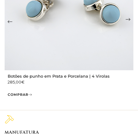
Botões de punho em Prata e Porcelana | 4 Virolas
285,00
€
COMPRAR
MANUFATURA
M