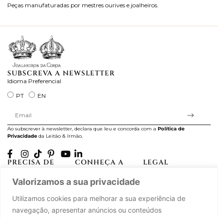
Peças manufaturadas por mestres ourives e joalheiros.
Jo
ra
SUBSCREVA A NEWSLETTER
Idioma Preferencial
PT
EN
Ao subscrever à newsletter, declara que leu e concorda com a
Política de
Privacidade
da Leitão & Irmão.
PRECISA DE
CONHEÇA A
LEGAL
AJUDA?
CASA LEITÃO
Projectos Apoiados pela
Valorizamos a sua privacidade
A minha conta
História
UE
Cuidado com as Peças
Atelier
Política de Privacidade
Utilizamos cookies para melhorar a sua experiência de
Trocas & Devoluções
Oficinas
Termos e Condições
navegação, apresentar anúncios ou conteúdos
Perguntas Frequentes
Journal
Livro de Reclamações