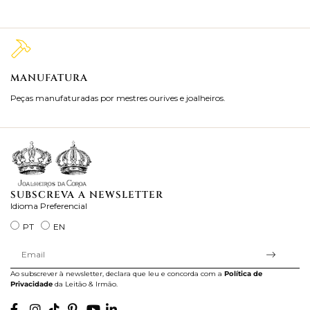
MANUFATURA
M
Peças manufaturadas por mestres ourives e joalheiros.
Jo
ra
SUBSCREVA A NEWSLETTER
Idioma Preferencial
PT
EN
Ao subscrever à newsletter, declara que leu e concorda com a
Política de
Privacidade
da Leitão & Irmão.