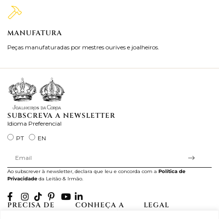
MANUFATURA
M
Peças manufaturadas por mestres ourives e joalheiros.
Jo
ra
SUBSCREVA A NEWSLETTER
Idioma Preferencial
PT
EN
Ao subscrever à newsletter, declara que leu e concorda com a
Política de
Privacidade
da Leitão & Irmão.
PRECISA DE
CONHEÇA A
LEGAL
AJUDA?
CASA LEITÃO
Projectos Apoiados pela