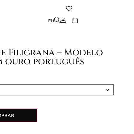
TO
EN
EN
e Filigrana – Modelo
m ouro português
MPRAR