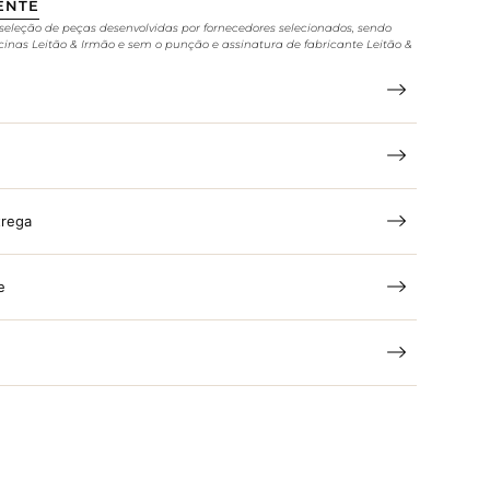
ENTE
seleção de peças desenvolvidas por fornecedores selecionados, sendo
cinas Leitão & Irmão e sem o punção e assinatura de fabricante Leitão &
trega
e