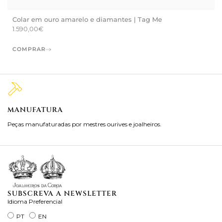
Colar em ouro amarelo e diamantes | Tag Me
1.590,00
€
COMPRAR
MANUFATURA
M
Peças manufaturadas por mestres ourives e joalheiros.
Jo
ra
SUBSCREVA A NEWSLETTER
Idioma Preferencial
PT
EN