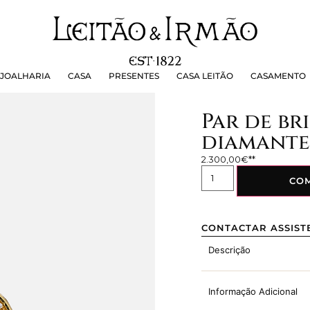
OALHARIA
CASA
PRESENTES
CASA LEITÃO
CASAMEN
JOALHARIA
CASA
PRESENTES
CASA LEITÃO
CASAMENTO
Par de br
diamantes
2.300,00
€
CO
CONTACTAR ASSIST
Descrição
Informação Adicional