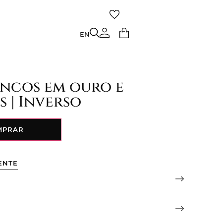
TO
EN
EN
incos em ouro e
 | Inverso
MPRAR
ENTE