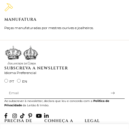
MANUFATURA
M
Peças manufaturadas por mestres ourives e joalheiros.
Jo
ra
SUBSCREVA A NEWSLETTER
Idioma Preferencial
PT
EN
Ao subscrever à newsletter, declara que leu e concorda com a
Política de
Privacidade
da Leitão & Irmão.
PRECISA DE
CONHEÇA A
LEGAL
AJUDA?
CASA LEITÃO
Projectos Apoiados pela