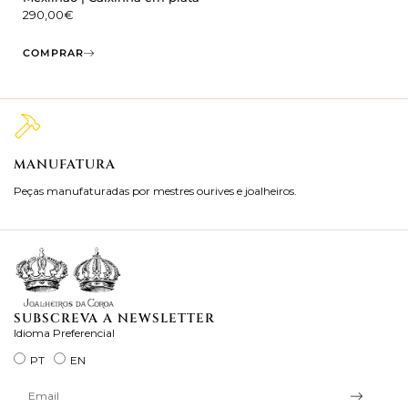
290,00
€
COMPRAR
MANUFATURA
M
Peças manufaturadas por mestres ourives e joalheiros.
Jo
ra
SUBSCREVA A NEWSLETTER
Idioma Preferencial
PT
EN