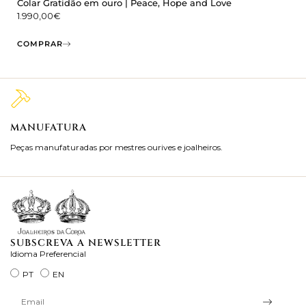
Colar Gratidão em ouro | Peace, Hope and Love
1.990,00
€
COMPRAR
MANUFATURA
M
Peças manufaturadas por mestres ourives e joalheiros.
Jo
ra
SUBSCREVA A NEWSLETTER
Idioma Preferencial
PT
EN