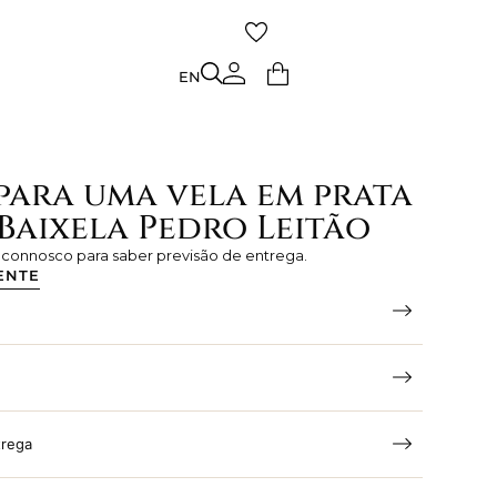
TO
EN
EN
para uma vela em prata
Baixela Pedro Leitão
e connosco para saber previsão de entrega.
ENTE
trega