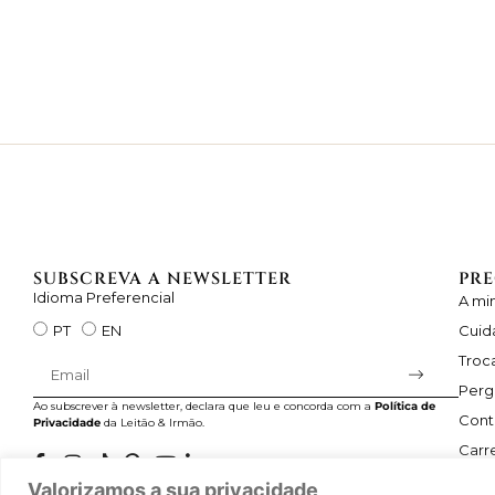
SUBSCREVA A NEWSLETTER
PRE
Idioma Preferencial
A mi
Cuid
PT
EN
Troc
Perg
Ao subscrever à newsletter, declara que leu e concorda com a
Política de
Cont
Privacidade
da Leitão & Irmão.
Carre
Valorizamos a sua privacidade