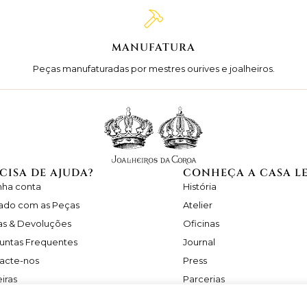
MANUFATURA
Peças manufaturadas por mestres ourives e joalheiros.
CISA DE AJUDA?
CONHEÇA A CASA L
nha conta
História
ado com as Peças
Atelier
as & Devoluções
Oficinas
untas Frequentes
Journal
acte-nos
Press
iras
Parcerias