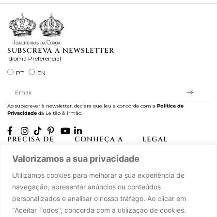
SUBSCREVA A NEWSLETTER
Idioma Preferencial
PT
EN
Ao subscrever à newsletter, declara que leu e concorda com a
Política de
Privacidade
da Leitão & Irmão.
PRECISA DE
CONHEÇA A
LEGAL
AJUDA?
CASA LEITÃO
Projectos Apoiados pela
Valorizamos a sua privacidade
A minha conta
História
UE
Cuidado com as Peças
Atelier
Política de Privacidade
Utilizamos cookies para melhorar a sua experiência de
Trocas & Devoluções
Oficinas
Termos e Condições
navegação, apresentar anúncios ou conteúdos
Perguntas Frequentes
Journal
Livro de Reclamações
personalizados e analisar o nosso tráfego. Ao clicar em
Contacte-nos
Press
"Aceitar Todos", concorda com a utilização de cookies.