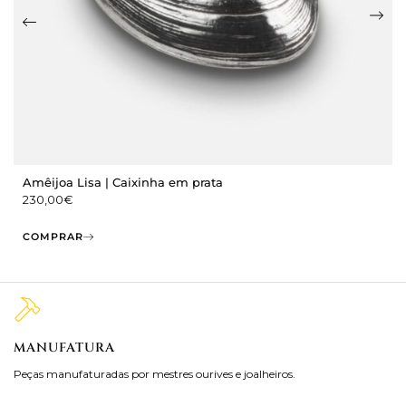
Amêijoa Lisa | Caixinha em prata
230,00
€
COMPRAR
MANUFATURA
M
Peças manufaturadas por mestres ourives e joalheiros.
Jo
ra