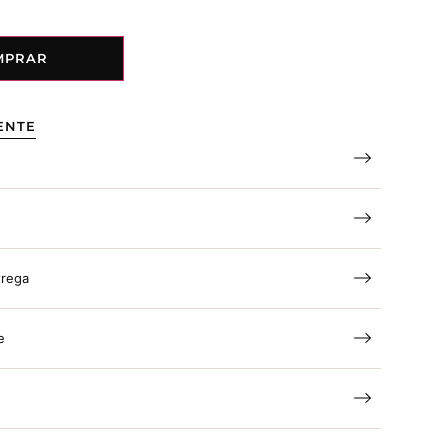
MPRAR
ENTE
trega
e