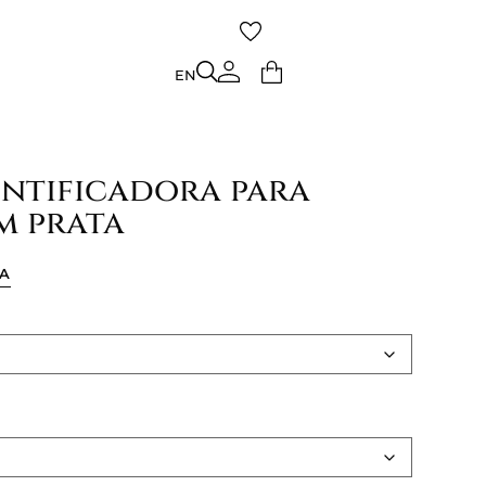
TO
EN
EN
entificadora para
m prata
ÇA