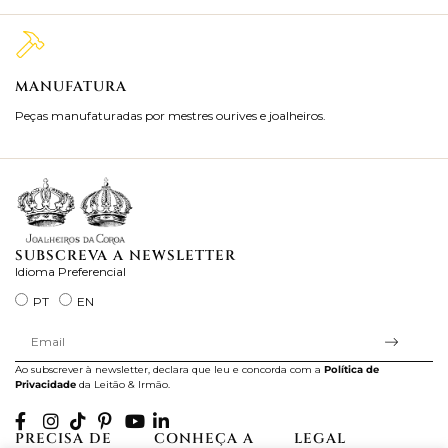
MANUFATURA
M
Peças manufaturadas por mestres ourives e joalheiros.
Jo
ra
SUBSCREVA A NEWSLETTER
Idioma Preferencial
PT
EN
Ao subscrever à newsletter, declara que leu e concorda com a
Política de
Privacidade
da Leitão & Irmão.
PRECISA DE
CONHEÇA A
LEGAL