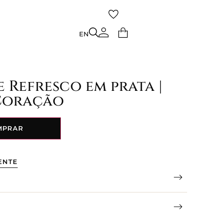
TO
EN
EN
 Refresco em prata |
Coração
MPRAR
ENTE