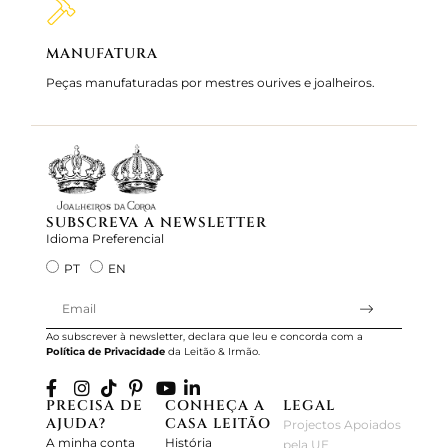
MANUFATURA
MARC
Peças manufaturadas por mestres ourives e joalheiros.
Joalhei
Servimos
SUBSCREVA A NEWSLETTER
Idioma Preferencial
PT
EN
Ao subscrever à newsletter, declara que leu e concorda com a
Política de Privacidade
da Leitão & Irmão.
PRECISA DE
CONHEÇA A
LEGAL
AJUDA?
CASA LEITÃO
Projectos Apoiados
A minha conta
História
pela UE