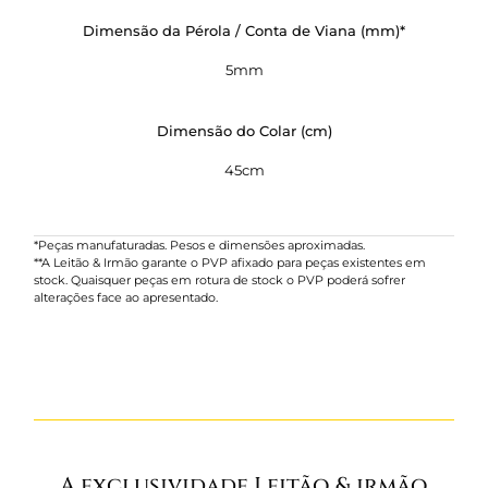
Dimensão da Pérola / Conta de Viana (mm)*
5mm
Dimensão do Colar (cm)
45cm
*Peças manufaturadas. Pesos e dimensões aproximadas.
**A Leitão & Irmão garante o PVP afixado para peças existentes em
stock. Quaisquer peças em rotura de stock o PVP poderá sofrer
alterações face ao apresentado.
A exclusividade Leitão & irmão