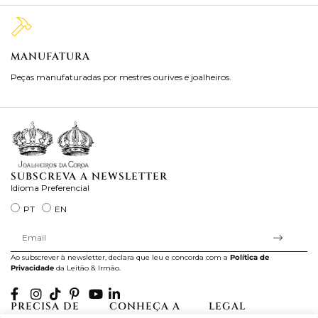
MANUFATURA
M
Peças manufaturadas por mestres ourives e joalheiros.
Jo
ra
SUBSCREVA A NEWSLETTER
Idioma Preferencial
PT
EN
Ao subscrever à newsletter, declara que leu e concorda com a
Política de
Privacidade
da Leitão & Irmão.
PRECISA DE
CONHEÇA A
LEGAL