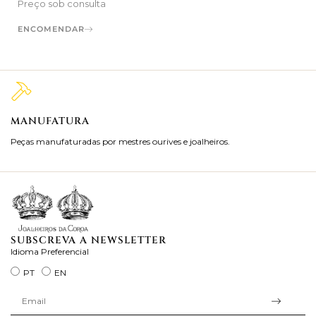
Preço sob consulta
ENCOMENDAR
MANUFATURA
M
Peças manufaturadas por mestres ourives e joalheiros.
Jo
ra
SUBSCREVA A NEWSLETTER
Idioma Preferencial
PT
EN