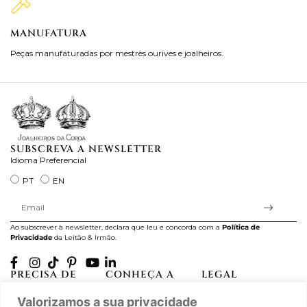
MANUFATURA
M
Peças manufaturadas por mestres ourives e joalheiros.
Jo
ra
SUBSCREVA A NEWSLETTER
Idioma Preferencial
PT
EN
Ao subscrever à newsletter, declara que leu e concorda com a
Política de
Privacidade
da Leitão & Irmão.
PRECISA DE
CONHEÇA A
LEGAL
AJUDA?
CASA LEITÃO
Projectos Apoiados pela
Valorizamos a sua privacidade
A minha conta
História
UE