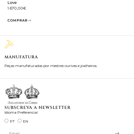
Love
1.670,00
€
COMPRAR
MANUFATURA
M
Peças manufaturadas por mestres ourives e joalheiros.
Jo
ra
SUBSCREVA A NEWSLETTER
Idioma Preferencial
PT
EN