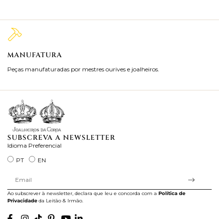
MANUFATURA
M
Peças manufaturadas por mestres ourives e joalheiros.
Jo
ra
SUBSCREVA A NEWSLETTER
Idioma Preferencial
PT
EN
Ao subscrever à newsletter, declara que leu e concorda com a
Política de
Privacidade
da Leitão & Irmão.