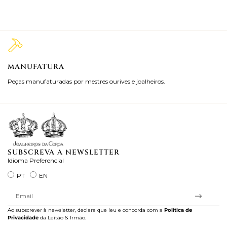
MANUFATURA
M
Peças manufaturadas por mestres ourives e joalheiros.
Jo
ra
SUBSCREVA A NEWSLETTER
Idioma Preferencial
PT
EN
Ao subscrever à newsletter, declara que leu e concorda com a
Política de
Privacidade
da Leitão & Irmão.