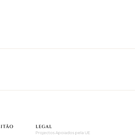
EITÃO
LEGAL
Projectos Apoiados pela UE