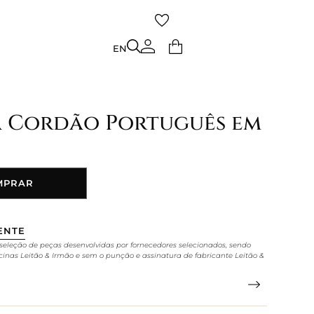
TO
EN
EN
a Cordão Português em
MPRAR
ENTE
seleção de peças desenvolvidas por fornecedores selecionados, sendo
cinas Leitão & Irmão e sem o punção e assinatura de fabricante Leitão &