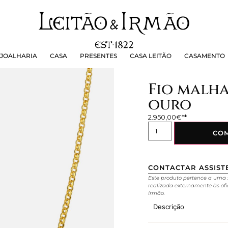
OALHARIA
CASA
PRESENTES
CASA LEITÃO
CASAMEN
JOALHARIA
CASA
PRESENTES
CASA LEITÃO
CASAMENTO
Fio malh
ouro
2.950,00
€
CO
CONTACTAR ASSIST
Este produto pertence a uma 
realizada externamente às ofi
Irmão.
Descrição