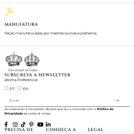
MANUFATURA
M
Peças manufaturadas por mestres ourives e joalheiros.
Jo
ra
SUBSCREVA A NEWSLETTER
Idioma Preferencial
PT
EN
Ao subscrever à newsletter, declara que leu e concorda com a
Política de
Privacidade
da Leitão & Irmão.
PRECISA DE
CONHEÇA A
LEGAL