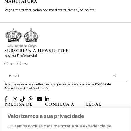
MANUFATURA
M
Peças manufaturadas por mestres ourives e joalheiros.
Jo
ra
SUBSCREVA A NEWSLETTER
Idioma Preferencial
PT
EN
Ao subscrever à newsletter, declara que leu e concorda com a
Política de
Privacidade
da Leitão & Irmão.
PRECISA DE
CONHEÇA A
LEGAL
AJUDA?
CASA LEITÃO
Projectos Apoiados pela
Valorizamos a sua privacidade
A minha conta
História
UE
Cuidado com as Peças
Atelier
Política de Privacidade
Utilizamos cookies para melhorar a sua experiência de
Trocas & Devoluções
Oficinas
Termos e Condições