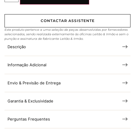
CONTACTAR ASSISTENTE
Este produto pertence a uma seleção de peças desenvolvidas por fornecedores
selecionados, sendo realizada externamente às oficinas Leitão & Irmão e sem o
punção e assinatura de fabricante Leitão & Irmão.
Descrição
Informação Adicional
Envio & Previsão de Entrega
Garantia & Exclusividade
Perguntas Frequentes