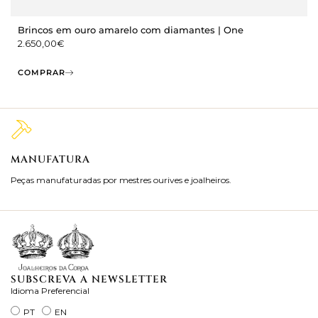
Brincos em ouro amarelo com diamantes | One
2.650,00
€
COMPRAR
MANUFATURA
M
Peças manufaturadas por mestres ourives e joalheiros.
Jo
ra
SUBSCREVA A NEWSLETTER
Idioma Preferencial
PT
EN