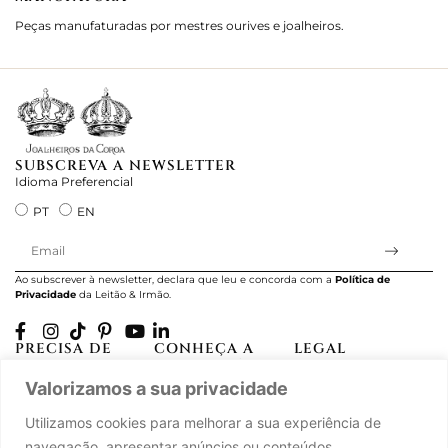
Peças manufaturadas por mestres ourives e joalheiros.
Jo
e 
SUBSCREVA A NEWSLETTER
Idioma Preferencial
PT
EN
Ao subscrever à newsletter, declara que leu e concorda com a
Política de
Privacidade
da Leitão & Irmão.
PRECISA DE
CONHEÇA A
LEGAL
AJUDA?
CASA LEITÃO
Projectos Apoiados
Valorizamos a sua privacidade
A minha conta
História
pela UE
Cuidado com as Peças
Atelier
Política de Privacidade
Utilizamos cookies para melhorar a sua experiência de
Trocas & Devoluções
Oficinas
Termos e Condições
navegação, apresentar anúncios ou conteúdos