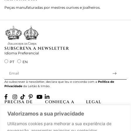
Peças manufaturadas por mestres ourives e joalheiros.
Jo
e 
SUBSCREVA A NEWSLETTER
Idioma Preferencial
PT
EN
Ao subscrever à newsletter, declara que leu e concorda com a
Política de
Privacidade
da Leitão & Irmão.
PRECISA DE
CONHEÇA A
LEGAL
AJUDA?
CASA LEITÃO
Projectos Apoiados
Valorizamos a sua privacidade
A minha conta
História
pela UE
Cuidado com as Peças
Atelier
Política de Privacidade
Utilizamos cookies para melhorar a sua experiência de
Trocas & Devoluções
Oficinas
Termos e Condições
navegação, apresentar anúncios ou conteúdos