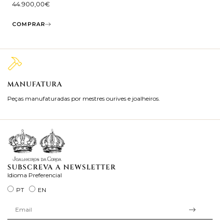
44.900,00
€
COMPRAR
MANUFATURA
M
Peças manufaturadas por mestres ourives e joalheiros.
Jo
ra
SUBSCREVA A NEWSLETTER
Idioma Preferencial
PT
EN