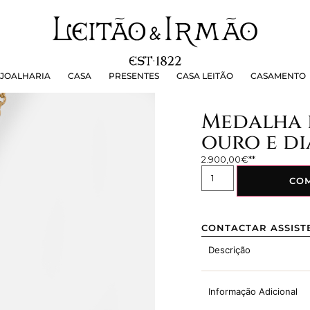
OALHARIA
CASA
PRESENTES
CASA LEITÃO
CASAMEN
JOALHARIA
CASA
PRESENTES
CASA LEITÃO
CASAMENTO
Medalha 
ouro e d
2.900,00
€
CO
CONTACTAR ASSIST
Descrição
Informação Adicional