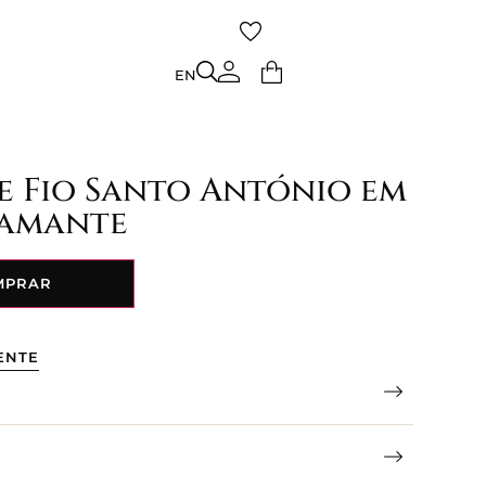
TO
EN
EN
e Fio Santo António em
iamante
MPRAR
ENTE