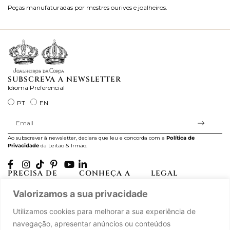
Peças manufaturadas por mestres ourives e joalheiros.
Jo
ra
SUBSCREVA A NEWSLETTER
Idioma Preferencial
PT
EN
Ao subscrever à newsletter, declara que leu e concorda com a
Política de
Privacidade
da Leitão & Irmão.
PRECISA DE
CONHEÇA A
LEGAL
AJUDA?
CASA LEITÃO
Projectos Apoiados pela
Valorizamos a sua privacidade
A minha conta
História
UE
Cuidado com as Peças
Atelier
Política de Privacidade
Utilizamos cookies para melhorar a sua experiência de
Trocas & Devoluções
Oficinas
Termos e Condições
navegação, apresentar anúncios ou conteúdos