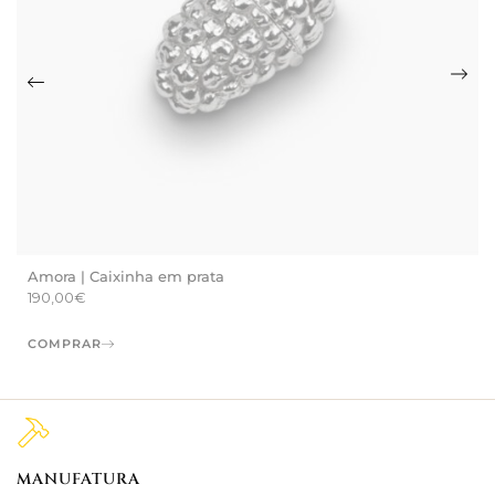
Amora | Caixinha em prata
190,00
€
COMPRAR
MANUFATURA
M