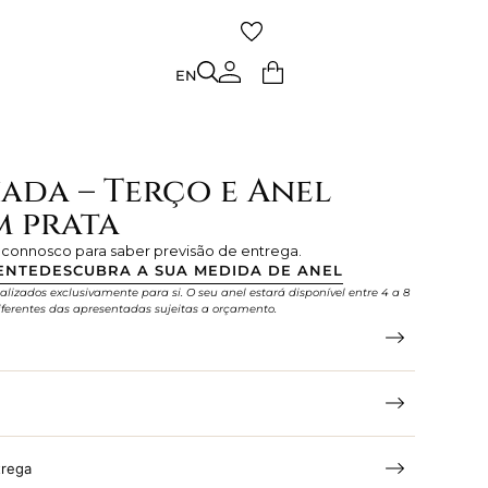
TO
EN
EN
ada – Terço e Anel
m prata
e connosco para saber previsão de entrega.
ENTE
DESCUBRA A SUA MEDIDA DE ANEL
alizados exclusivamente para si. O seu anel estará disponível entre 4 a 8
ferentes das apresentadas sujeitas a orçamento.
trega