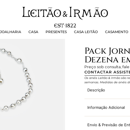
OALHARIA
CASA
PRESENTES
CASA LEITÃO
CASAMEN
JOALHARIA
CASA
PRESENTES
CASA LEITÃO
CASAMENTO
Pack Jorn
Dezena e
Preço sob consulta, fal
CONTACTAR ASSIST
Os anéis Leitão & Irmão são re
semanas. Medidas de anéis di
Descrição
Informação Adicional
Envio & Previsão de En