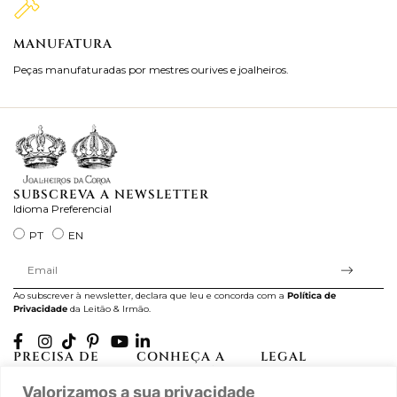
MANUFATURA
M
Peças manufaturadas por mestres ourives e joalheiros.
Jo
ra
SUBSCREVA A NEWSLETTER
Idioma Preferencial
PT
EN
Ao subscrever à newsletter, declara que leu e concorda com a
Política de
Privacidade
da Leitão & Irmão.
PRECISA DE
CONHEÇA A
LEGAL
AJUDA?
CASA LEITÃO
Projectos Apoiados pela
Valorizamos a sua privacidade
A minha conta
História
UE