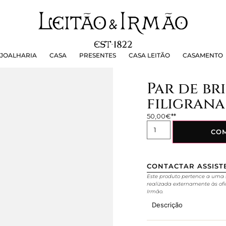
OALHARIA
CASA
PRESENTES
CASA LEITÃO
CASAMEN
JOALHARIA
CASA
PRESENTES
CASA LEITÃO
CASAMENTO
Par de br
filigrana
50,00
€
CO
CONTACTAR ASSIST
Este produto pertence a uma 
realizada externamente às ofi
Irmão.
Descrição