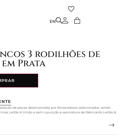
TO
EN
EN
incos 3 rodilhões de
 em Prata
MPRAR
ENTE
seleção de peças desenvolvidas por fornecedores selecionados, sendo
cinas Leitão & Irmão e sem o punção e assinatura de fabricante Leitão &