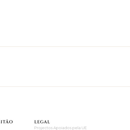
EITÃO
LEGAL
Projectos Apoiados pela UE