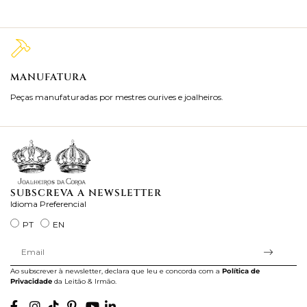
MANUFATURA
M
Peças manufaturadas por mestres ourives e joalheiros.
Jo
ra
SUBSCREVA A NEWSLETTER
Idioma Preferencial
PT
EN
Ao subscrever à newsletter, declara que leu e concorda com a
Política de
Privacidade
da Leitão & Irmão.