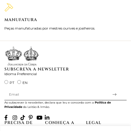
MANUFATURA
M
Peças manufaturadas por mestres ourives e joalheiros.
Jo
ra
SUBSCREVA A NEWSLETTER
Idioma Preferencial
PT
EN
Ao subscrever à newsletter, declara que leu e concorda com a
Política de
Privacidade
da Leitão & Irmão.
PRECISA DE
CONHEÇA A
LEGAL
AJUDA?
CASA LEITÃO
Projectos Apoiados pela