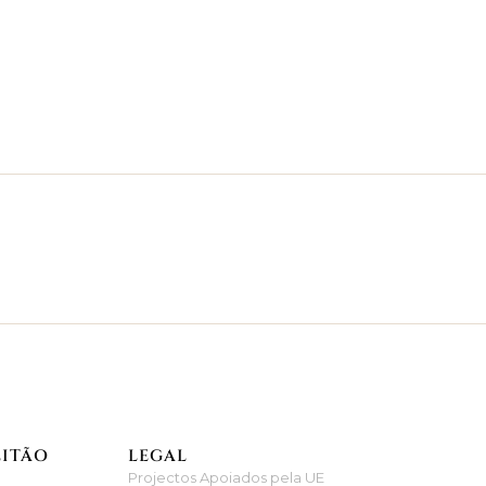
EITÃO
LEGAL
Projectos Apoiados pela UE