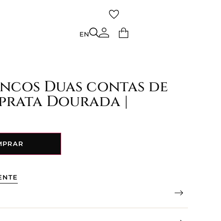
TO
EN
EN
incos Duas contas de
prata Dourada |
MPRAR
ENTE