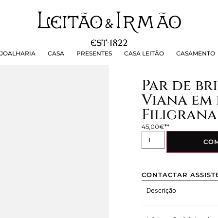
OALHARIA
CASA
PRESENTES
CASA LEITÃO
CASAMEN
JOALHARIA
CASA
PRESENTES
CASA LEITÃO
CASAMENTO
Par de br
Viana em 
Filigrana
45,00
€
CO
CONTACTAR ASSIST
Descrição