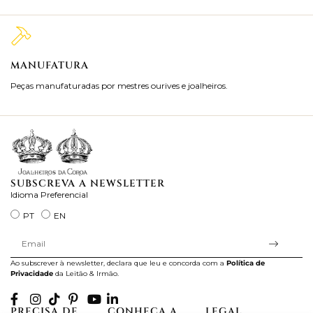
MANUFATURA
M
Peças manufaturadas por mestres ourives e joalheiros.
Jo
ra
SUBSCREVA A NEWSLETTER
Idioma Preferencial
PT
EN
Ao subscrever à newsletter, declara que leu e concorda com a
Política de
Privacidade
da Leitão & Irmão.
PRECISA DE
CONHEÇA A
LEGAL