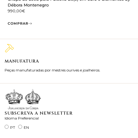
Débora Montenegro
990,00
€
COMPRAR
MANUFATURA
M
Peças manufaturadas por mestres ourives e joalheiros.
Jo
ra
SUBSCREVA A NEWSLETTER
Idioma Preferencial
PT
EN