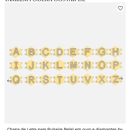
Chapa de Letra para Pulseira Be(e) em ouro e diamantes by