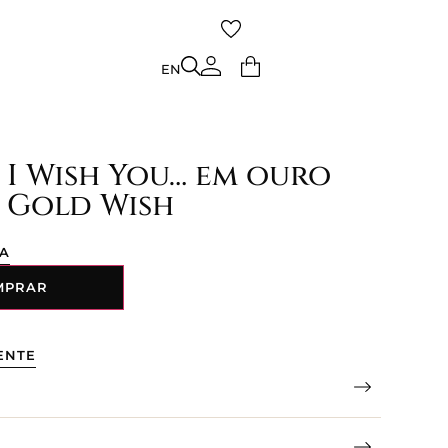
TO
EN
EN
 I Wish You… em ouro
 Gold Wish
ÇA
MPRAR
ENTE