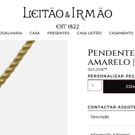
OALHARIA
CASA
PRESENTES
CASA LEITÃO
CASAMEN
JOALHARIA
CASA
PRESENTES
CASA LEITÃO
CASAMENTO
Pendente
amarelo |
520,00
€
PERSONALIZAR PE
CO
CONTACTAR ASSIST
Descrição
Informação Adicional