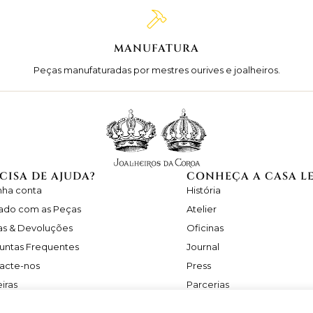
MANUFATURA
Peças manufaturadas por mestres ourives e joalheiros.
CISA DE AJUDA?
CONHEÇA A CASA L
nha conta
História
ado com as Peças
Atelier
as & Devoluções
Oficinas
untas Frequentes
Journal
acte-nos
Press
iras
Parcerias