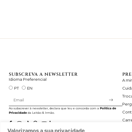
SUBSCREVA A NEWSLETTER
PRE
Idioma Preferencial
A mi
Cuid
PT
EN
Troc
Perg
Ao subscrever à newsletter, declara que leu e concorda com a
Política de
Cont
Privacidade
da Leitão & Irmão.
Carre
Valorizamos a sua privacidade