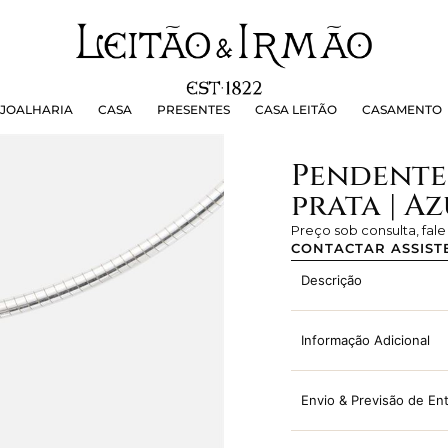
OALHARIA
CASA
PRESENTES
CASA LEITÃO
CASAMEN
JOALHARIA
CASA
PRESENTES
CASA LEITÃO
CASAMENTO
Pendente
prata | A
Preço sob consulta, fal
CONTACTAR ASSIST
Descrição
Informação Adicional
Envio & Previsão de En