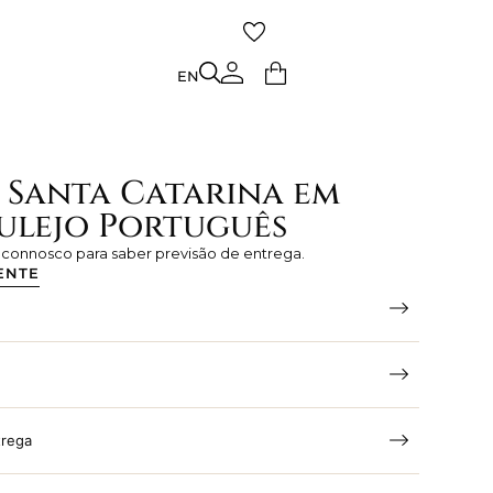
TO
EN
EN
 Santa Catarina em
zulejo Português
e connosco para saber previsão de entrega.
ENTE
trega