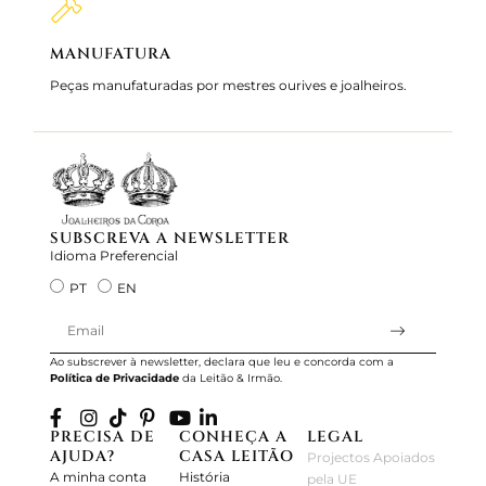
MANUFATURA
MARC
Peças manufaturadas por mestres ourives e joalheiros.
Joalhei
Servimos
SUBSCREVA A NEWSLETTER
Idioma Preferencial
PT
EN
Ao subscrever à newsletter, declara que leu e concorda com a
Política de Privacidade
da Leitão & Irmão.
PRECISA DE
CONHEÇA A
LEGAL
AJUDA?
CASA LEITÃO
Projectos Apoiados
A minha conta
História
pela UE